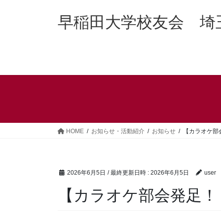
コ
ナ
ン
ビ
早稲田大学校友会 埼
テ
ゲ
ン
ー
ツ
シ
へ
ョ
ス
ン
キ
に
ッ
移
プ
動
HOME
お知らせ・活動紹介
お知らせ
【カラオケ部
2026年6月5日
/ 最終更新日時 :
2026年6月5日
user
【カラオケ部会発足！